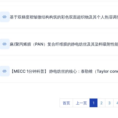
基于双梯度褶皱微结构构筑的彩色双面超织物及其个人热湿调
麻/聚丙烯腈（PAN）复合纤维膜的静电纺丝及其染料吸附性
【MECC 1分钟科普】 静电纺丝的核心：泰勒锥（Taylor cone
首页
上一页
1
2
3