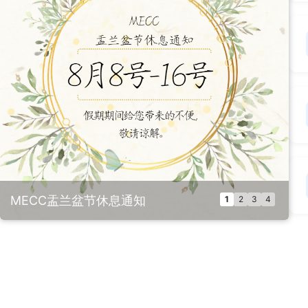
MECC盂兰盆节休息通知
1
2
3
4