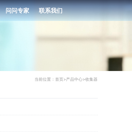
问问专家
联系我们
当前位置：
首页
>
产品中心
>
收集器