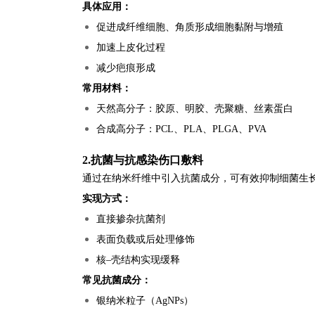
具体应用：
促进成纤维细胞、角质形成细胞黏附与增殖
加速上皮化过程
减少疤痕形成
常用材料：
天然高分子：胶原、明胶、壳聚糖、丝素蛋白
合成高分子：PCL、PLA、PLGA、PVA
2.抗菌与抗感染伤口敷料
通过在纳米纤维中引入抗菌成分，可有效抑制细菌生
实现方式：
直接掺杂抗菌剂
表面负载或后处理修饰
核–壳结构实现缓释
常见抗菌成分：
银纳米粒子（AgNPs）