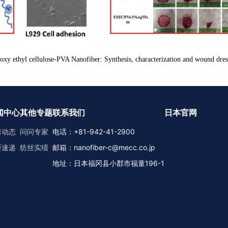
 ethyl cellulose-PVA Nanofiber: Synthesis, characterization and wound dress
闻中心
其他专题
联系我们
日本官网
司动态
问问专家
电话：+81-942-41-2900
研速递
纺丝实绩
邮箱：nanofiber-c@mecc.co.jp
地址：日本福冈县小郡市福童196-1