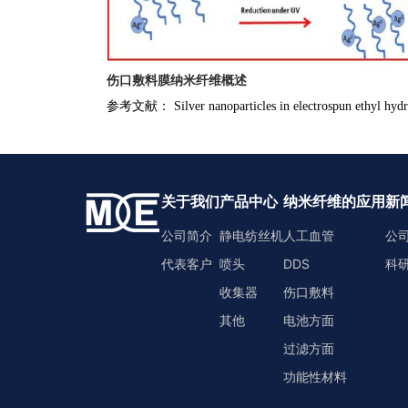
伤口敷料膜纳米纤维概述
参考文献： Silver nanoparticles in electrospun ethyl hydroxy
关于我们
产品中心
纳米纤维的应用
新
公司简介
静电纺丝机
人工血管
公
代表客户
喷头
DDS
科
收集器
伤口敷料
其他
电池方面
过滤方面
功能性材料