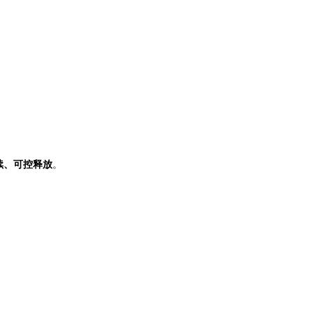
续、可控释放
。