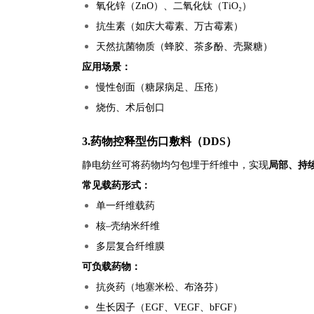
氧化锌（ZnO）、二氧化钛（TiO₂）
抗生素（如庆大霉素、万古霉素）
天然抗菌物质（蜂胶、茶多酚、壳聚糖）
应用场景：
慢性创面（糖尿病足、压疮）
烧伤、术后创口
3.药物控释型伤口敷料（DDS）
静电纺丝可将药物均匀包埋于纤维中，实现
局部、持
常见载药形式：
单一纤维载药
核–壳纳米纤维
多层复合纤维膜
可负载药物：
抗炎药（地塞米松、布洛芬）
生长因子（EGF、VEGF、bFGF）