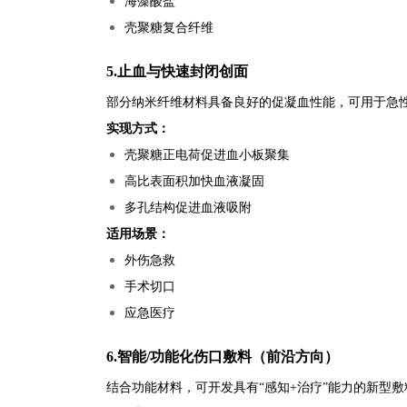
海藻酸盐
壳聚糖复合纤维
5.止血与快速封闭创面
部分纳米纤维材料具备良好的促凝血性能，可用于急
实现方式：
壳聚糖正电荷促进血小板聚集
高比表面积加快血液凝固
多孔结构促进血液吸附
适用场景：
外伤急救
手术切口
应急医疗
6.智能/功能化伤口敷料（前沿方向）
结合功能材料，可开发具有“感知+治疗”能力的新型敷